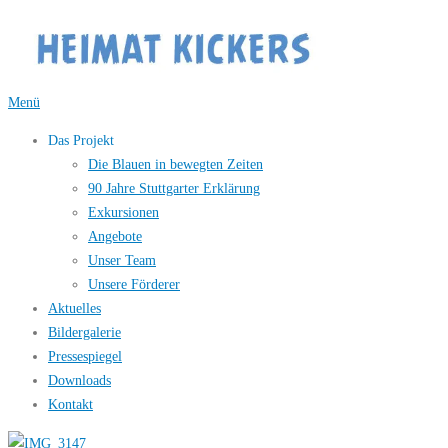
Zum
Inhalt
springen
Menü
Das Projekt
Die Blauen in bewegten Zeiten
90 Jahre Stuttgarter Erklärung
Exkursionen
Angebote
Unser Team
Unsere Förderer
Aktuelles
Bildergalerie
Pressespiegel
Downloads
Kontakt