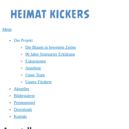
Zum
Inhalt
springen
Menü
Das Projekt
Die Blauen in bewegten Zeiten
90 Jahre Stuttgarter Erklärung
Exkursionen
Angebote
Unser Team
Unsere Förderer
Aktuelles
Bildergalerie
Pressespiegel
Downloads
Kontakt