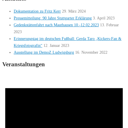
Dokumentation zu Fritz Kerr
29. März 2024
Pressemitteilung: 90 Jahre Stuttgarter Erklärung
3. April 2023
Gedenkstättenfahrt nach Mauthausen 10.-12.02.2023
13. Februar
2023
Erinnerungstag im deutschen Fußball: Gerda Taro „Kickers-Fan &
Kriegsfotografin“
12. Januar 2023
Ausstellung im DemoZ Ludwigsburg
16. November 2022
Veranstaltungen