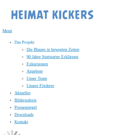
Zum
Inhalt
springen
Menü
Das Projekt
Die Blauen in bewegten Zeiten
90 Jahre Stuttgarter Erklärung
Exkursionen
Angebote
Unser Team
Unsere Förderer
Aktuelles
Bildergalerie
Pressespiegel
Downloads
Kontakt