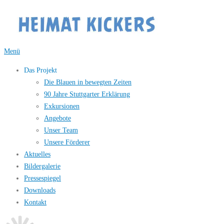
Zum
Inhalt
springen
Menü
Das Projekt
Die Blauen in bewegten Zeiten
90 Jahre Stuttgarter Erklärung
Exkursionen
Angebote
Unser Team
Unsere Förderer
Aktuelles
Bildergalerie
Pressespiegel
Downloads
Kontakt