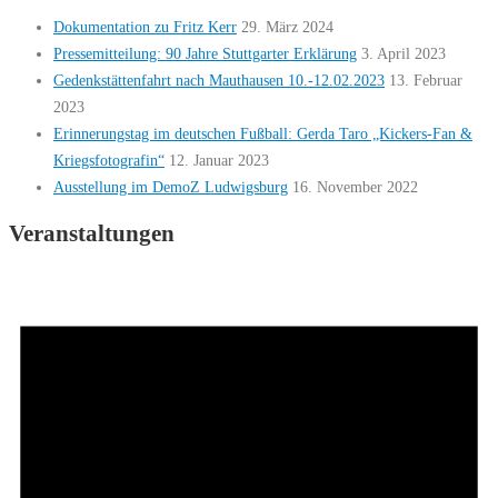
Dokumentation zu Fritz Kerr
29. März 2024
Pressemitteilung: 90 Jahre Stuttgarter Erklärung
3. April 2023
Gedenkstättenfahrt nach Mauthausen 10.-12.02.2023
13. Februar
2023
Erinnerungstag im deutschen Fußball: Gerda Taro „Kickers-Fan &
Kriegsfotografin“
12. Januar 2023
Ausstellung im DemoZ Ludwigsburg
16. November 2022
Veranstaltungen