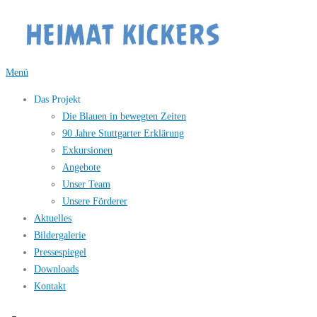
Zum
Inhalt
springen
Menü
Das Projekt
Die Blauen in bewegten Zeiten
90 Jahre Stuttgarter Erklärung
Exkursionen
Angebote
Unser Team
Unsere Förderer
Aktuelles
Bildergalerie
Pressespiegel
Downloads
Kontakt