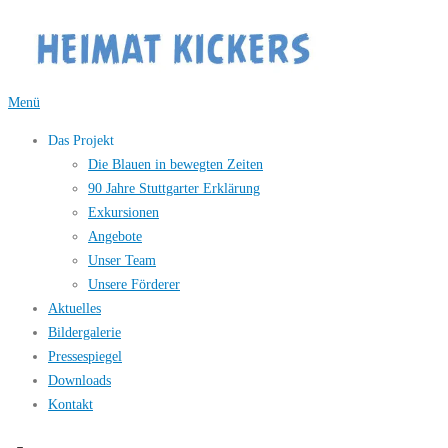
Zum
Inhalt
springen
Menü
Das Projekt
Die Blauen in bewegten Zeiten
90 Jahre Stuttgarter Erklärung
Exkursionen
Angebote
Unser Team
Unsere Förderer
Aktuelles
Bildergalerie
Pressespiegel
Downloads
Kontakt