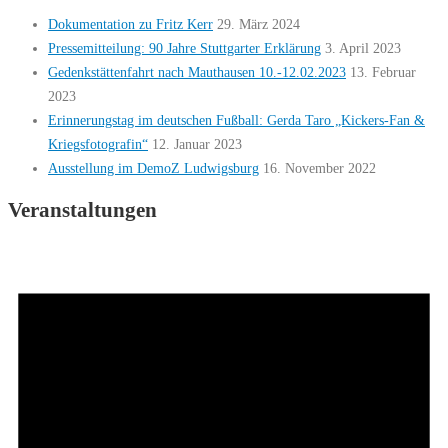
Dokumentation zu Fritz Kerr
29. März 2024
Pressemitteilung: 90 Jahre Stuttgarter Erklärung
3. April 2023
Gedenkstättenfahrt nach Mauthausen 10.-12.02.2023
13. Februar
2023
Erinnerungstag im deutschen Fußball: Gerda Taro „Kickers-Fan &
Kriegsfotografin“
12. Januar 2023
Ausstellung im DemoZ Ludwigsburg
16. November 2022
Veranstaltungen