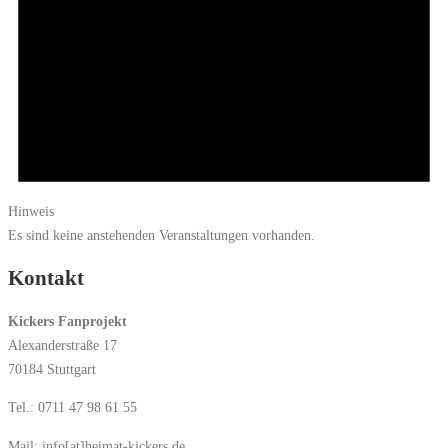
Hinweis
Es sind keine anstehenden Veranstaltungen vorhanden.
Kontakt
Kickers Fanprojekt
Alexanderstraße 17
70184 Stuttgart
Tel.: 0711 47 98 61 55
Mail: info[at]heimat-kickers.de