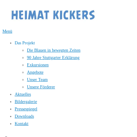
Zum
Inhalt
springen
Menü
Das Projekt
Die Blauen in bewegten Zeiten
90 Jahre Stuttgarter Erklärung
Exkursionen
Angebote
Unser Team
Unsere Förderer
Aktuelles
Bildergalerie
Pressespiegel
Downloads
Kontakt