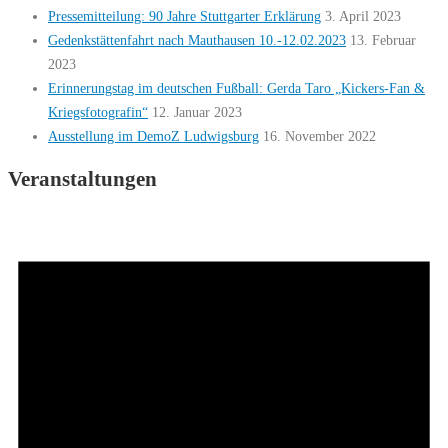
Pressemitteilung: 90 Jahre Stuttgarter Erklärung
3. April 2023
Gedenkstättenfahrt nach Mauthausen 10.-12.02.2023
13. Februar
2023
Erinnerungstag im deutschen Fußball: Gerda Taro „Kickers-Fan &
Kriegsfotografin“
12. Januar 2023
Ausstellung im DemoZ Ludwigsburg
16. November 2022
Veranstaltungen