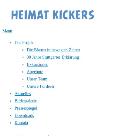
Zum
Inhalt
springen
Menü
Das Projekt
Die Blauen in bewegten Zeiten
90 Jahre Stuttgarter Erklärung
Exkursionen
Angebote
Unser Team
Unsere Förderer
Aktuelles
Bildergalerie
Pressespiegel
Downloads
Kontakt