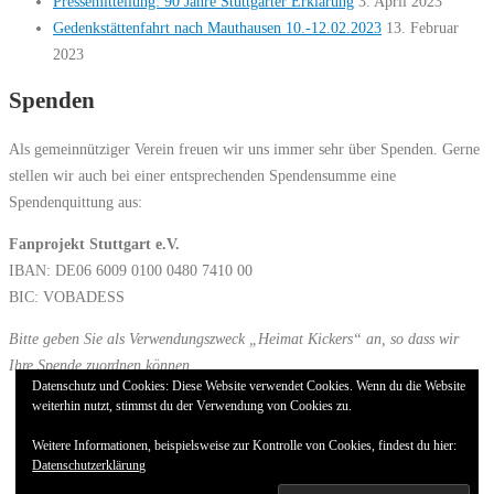
Pressemitteilung: 90 Jahre Stuttgarter Erklärung
3. April 2023
Gedenkstättenfahrt nach Mauthausen 10.-12.02.2023
13. Februar
2023
Spenden
Als gemeinnütziger Verein freuen wir uns immer sehr über Spenden. Gerne
stellen wir auch bei einer entsprechenden Spendensumme eine
Spendenquittung aus:
Fanprojekt Stuttgart e.V.
IBAN: DE06 6009 0100 0480 7410 00
BIC: VOBADESS
Bitte geben Sie als Verwendungszweck „Heimat Kickers“ an, so dass wir
Ihre Spende zuordnen können.
Datenschutz und Cookies: Diese Website verwendet Cookies. Wenn du die Website
weiterhin nutzt, stimmst du der Verwendung von Cookies zu.
Impressum
Datenschutz
Weitere Informationen, beispielsweise zur Kontrolle von Cookies, findest du hier:
Cookie-Richtlinie (EU)
Datenschutzerklärung