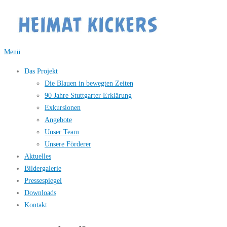
Zum
Inhalt
springen
Menü
Das Projekt
Die Blauen in bewegten Zeiten
90 Jahre Stuttgarter Erklärung
Exkursionen
Angebote
Unser Team
Unsere Förderer
Aktuelles
Bildergalerie
Pressespiegel
Downloads
Kontakt