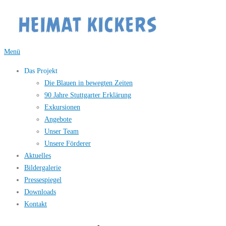
Zum
Inhalt
springen
Menü
Das Projekt
Die Blauen in bewegten Zeiten
90 Jahre Stuttgarter Erklärung
Exkursionen
Angebote
Unser Team
Unsere Förderer
Aktuelles
Bildergalerie
Pressespiegel
Downloads
Kontakt