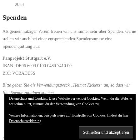
2023
Spenden
Als gemeinnütziger Verein freuen wir uns immer sehr über Spenden. Gerne
stellen wir auch bei einer entsprechenden Spendensumme eine
Spendenquittung aus:
Fanprojekt Stuttgart e.V.
IBAN: DE06 6009 0100 0480 7410 00
BIC: VOBADESS
Bitte geben Sie als Verwendungszweck „Heimat Kickers“ an, so dass wir
Ihre Spende zuordnen können.
Datenschutz und Cookies: Diese Website verwendet Cookies. Wenn du die Website
weiterhin nutzt, stimmst du der Verwendung von Cookies zu.
Impressum
Datenschutz
Weitere Informationen, beispielsweise zur Kontrolle von Cookies, findest du hier:
Cookie-Richtlinie (EU)
Datenschutzerklärung
Copyright © 2026 Heimat Kickers
–
OnePress
Theme von FameThemes