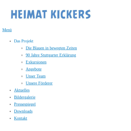
Zum
Inhalt
springen
Menü
Das Projekt
Die Blauen in bewegten Zeiten
90 Jahre Stuttgarter Erklärung
Exkursionen
Angebote
Unser Team
Unsere Förderer
Aktuelles
Bildergalerie
Pressespiegel
Downloads
Kontakt