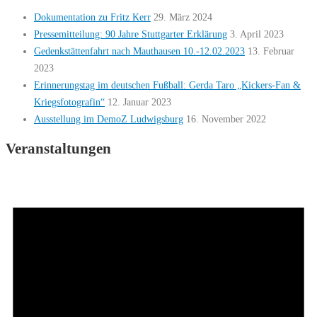
Dokumentation zu Fritz Kerr
29. März 2024
Pressemitteilung: 90 Jahre Stuttgarter Erklärung
3. April 2023
Gedenkstättenfahrt nach Mauthausen 10.-12.02.2023
13. Februar
2023
Erinnerungstag im deutschen Fußball: Gerda Taro „Kickers-Fan &
Kriegsfotografin“
12. Januar 2023
Ausstellung im DemoZ Ludwigsburg
16. November 2022
Veranstaltungen