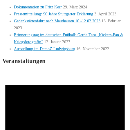
Dokumentation zu Fritz Kerr
29. März 2024
Pressemitteilung: 90 Jahre Stuttgarter Erklärung
3. April 2023
Gedenkstättenfahrt nach Mauthausen 10.-12.02.2023
13. Februar
2023
Erinnerungstag im deutschen Fußball: Gerda Taro „Kickers-Fan &
Kriegsfotografin“
12. Januar 2023
Ausstellung im DemoZ Ludwigsburg
16. November 2022
Veranstaltungen