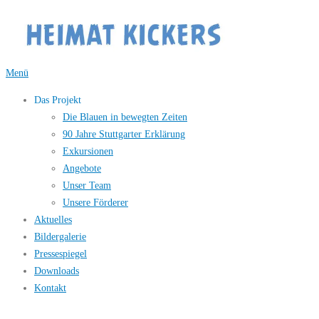
Zum
Inhalt
springen
Menü
Das Projekt
Die Blauen in bewegten Zeiten
90 Jahre Stuttgarter Erklärung
Exkursionen
Angebote
Unser Team
Unsere Förderer
Aktuelles
Bildergalerie
Pressespiegel
Downloads
Kontakt