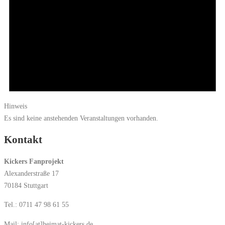
Hinweis
Es sind keine anstehenden Veranstaltungen vorhanden.
Kontakt
Kickers Fanprojekt
Alexanderstraße 17
70184 Stuttgart
Tel.: 0711 47 98 61 55
Mail: info[at]heimat-kickers.de