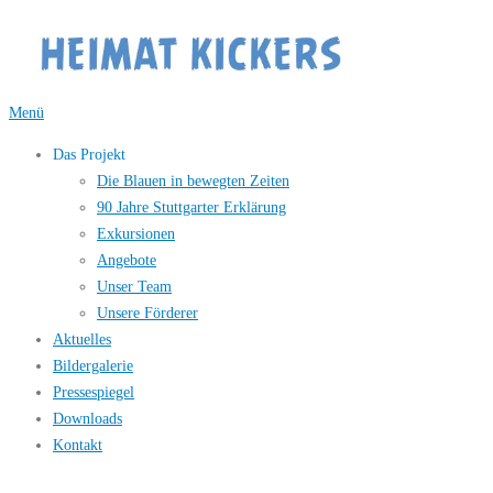
Zum
Inhalt
springen
Menü
Das Projekt
Die Blauen in bewegten Zeiten
90 Jahre Stuttgarter Erklärung
Exkursionen
Angebote
Unser Team
Unsere Förderer
Aktuelles
Bildergalerie
Pressespiegel
Downloads
Kontakt