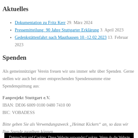
Aktuelles
Dokumentation zu Fritz Kerr
29. März 2024
Pressemitteilung: 90 Jahre Stuttgarter Erklärung
3. April 2023
Gedenkstättenfahrt nach Mauthausen 10.-12.02.2023
13. Februar
2023
Spenden
Als gemeinnütziger Verein freuen wir uns immer sehr über Spenden. Gerne
stellen wir auch bei einer entsprechenden Spendensumme eine
Spendenquittung aus:
Fanprojekt Stuttgart e.V.
IBAN: DE06 6009 0100 0480 7410 00
BIC: VOBADESS
Bitte geben Sie als Verwendungszweck „Heimat Kickers“ an, so dass wir
Ihre Spende zuordnen können.
Datenschutz und Cookies: Diese Website verwendet Cookies. Wenn du die Website