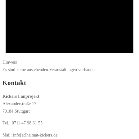
Hinweis
Es sind keine anstehenden Veranstaltungen vorhanden.
Kontakt
Kickers Fanprojekt
Alexanderstraße 17
70184 Stuttgart
Tel.: 0711 47 98 61 55
Mail: info[at]heimat-kickers.de