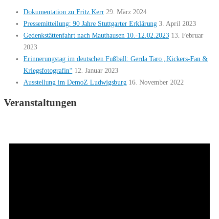
Dokumentation zu Fritz Kerr
29. März 2024
Pressemitteilung: 90 Jahre Stuttgarter Erklärung
3. April 2023
Gedenkstättenfahrt nach Mauthausen 10.-12.02.2023
13. Februar
2023
Erinnerungstag im deutschen Fußball: Gerda Taro „Kickers-Fan &
Kriegsfotografin“
12. Januar 2023
Ausstellung im DemoZ Ludwigsburg
16. November 2022
Veranstaltungen