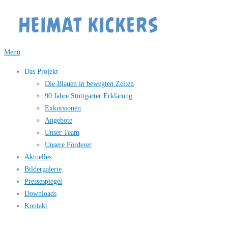
Zum
Inhalt
springen
Menü
Das Projekt
Die Blauen in bewegten Zeiten
90 Jahre Stuttgarter Erklärung
Exkursionen
Angebote
Unser Team
Unsere Förderer
Aktuelles
Bildergalerie
Pressespiegel
Downloads
Kontakt