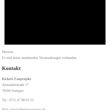
Hinweis
Es sind keine anstehenden Veranstaltungen vorhanden.
Kontakt
Kickers Fanprojekt
Alexanderstraße 17
70184 Stuttgart
Tel.: 0711 47 98 61 55
Mail: info[at]heimat-kickers.de