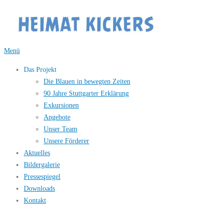
Zum
Inhalt
springen
Menü
Das Projekt
Die Blauen in bewegten Zeiten
90 Jahre Stuttgarter Erklärung
Exkursionen
Angebote
Unser Team
Unsere Förderer
Aktuelles
Bildergalerie
Pressespiegel
Downloads
Kontakt