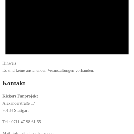
Hinweis
Es sind keine anstehenden Veranstaltungen vorhanden.
Kontakt
Kickers Fanprojekt
Alexanderstraße 17
70184 Stuttgart
Tel.: 0711 47 98 61 55
Mail: info[at]heimat-kickers.de