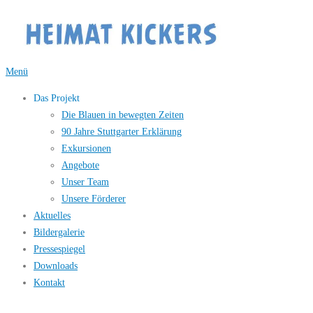
Zum
Inhalt
springen
Menü
Das Projekt
Die Blauen in bewegten Zeiten
90 Jahre Stuttgarter Erklärung
Exkursionen
Angebote
Unser Team
Unsere Förderer
Aktuelles
Bildergalerie
Pressespiegel
Downloads
Kontakt