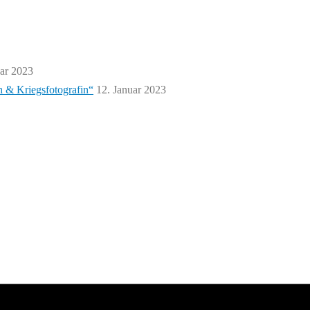
uar 2023
n & Kriegsfotografin“
12. Januar 2023