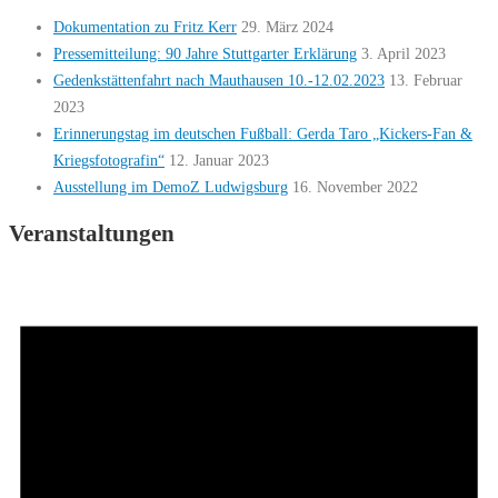
Dokumentation zu Fritz Kerr
29. März 2024
Pressemitteilung: 90 Jahre Stuttgarter Erklärung
3. April 2023
Gedenkstättenfahrt nach Mauthausen 10.-12.02.2023
13. Februar
2023
Erinnerungstag im deutschen Fußball: Gerda Taro „Kickers-Fan &
Kriegsfotografin“
12. Januar 2023
Ausstellung im DemoZ Ludwigsburg
16. November 2022
Veranstaltungen