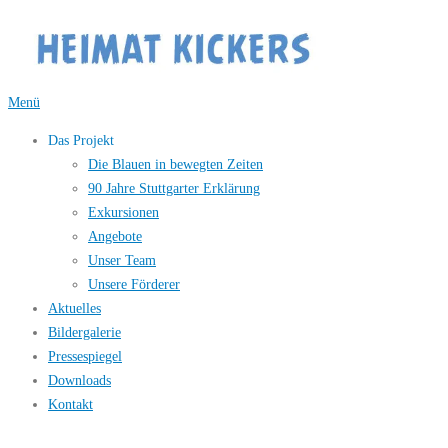
Zum
Inhalt
springen
Menü
Das Projekt
Die Blauen in bewegten Zeiten
90 Jahre Stuttgarter Erklärung
Exkursionen
Angebote
Unser Team
Unsere Förderer
Aktuelles
Bildergalerie
Pressespiegel
Downloads
Kontakt