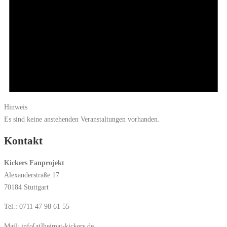
Hinweis
Es sind keine anstehenden Veranstaltungen vorhanden.
Kontakt
Kickers Fanprojekt
Alexanderstraße 17
70184 Stuttgart
Tel.: 0711 47 98 61 55
Mail: info[at]heimat-kickers.de