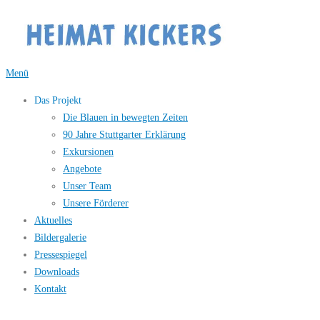
Zum
Inhalt
springen
Menü
Das Projekt
Die Blauen in bewegten Zeiten
90 Jahre Stuttgarter Erklärung
Exkursionen
Angebote
Unser Team
Unsere Förderer
Aktuelles
Bildergalerie
Pressespiegel
Downloads
Kontakt