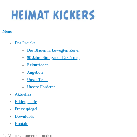
Zum
Inhalt
springen
Menü
Das Projekt
Die Blauen in bewegten Zeiten
90 Jahre Stuttgarter Erklärung
Exkursionen
Angebote
Unser Team
Unsere Förderer
Aktuelles
Bildergalerie
Pressespiegel
Downloads
Kontakt
42 Veranstaltungen gefunden.