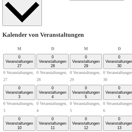
Kalender von Veranstaltungen
Montag
Dienstag
Mittwoch
Donne
M
D
M
D
0
0
0
0
Veranstaltungen
Veranstaltungen
Veranstaltungen
Veranstaltunge
27
28
29
30
0 Veranstaltungen,
0 Veranstaltungen,
0 Veranstaltungen,
0 Veranstaltunge
27
28
29
30
0
0
0
0
Veranstaltungen
Veranstaltungen
Veranstaltungen
Veranstaltunge
3
4
5
6
0 Veranstaltungen,
0 Veranstaltungen,
0 Veranstaltungen,
0 Veranstaltunge
3
4
5
6
0
0
0
0
Veranstaltungen
Veranstaltungen
Veranstaltungen
Veranstaltunge
10
11
12
13