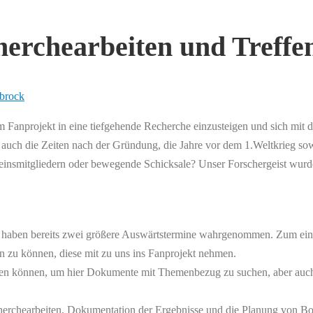
cherchearbeiten und Treff
rbrock
 Fanprojekt in eine tiefgehende Recherche einzusteigen und sich mit 
rn auch die Zeiten nach der Gründung, die Jahre vor dem 1.Weltkrieg s
reinsmitgliedern oder bewegende Schicksale? Unser Forschergeist wurd
 haben bereits zwei größere Auswärtstermine wahrgenommen. Zum einen 
en zu können, diese mit zu uns ins Fanprojekt nehmen.
hen können, um hier Dokumente mit Themenbezug zu suchen, aber auch
herchearbeiten, Dokumentation der Ergebnisse und die Planung von Boo