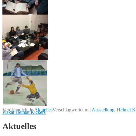
IMG-20180206-
WA0002
IMG-20180117-
WA0001
Veröffentlicht in
Aktuelles
Verschlagwortet mit
Ausstellung
,
Heimat K
Plakat Heimat Kickers
Aktuelles