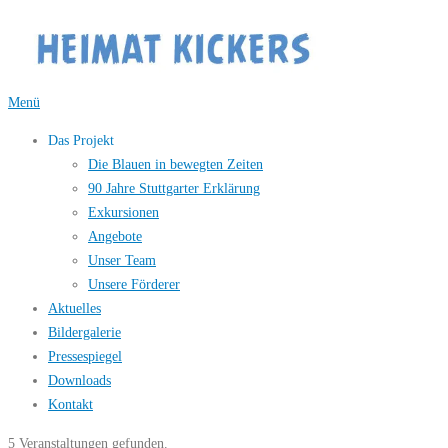
Zum
Inhalt
springen
Menü
Das Projekt
Die Blauen in bewegten Zeiten
90 Jahre Stuttgarter Erklärung
Exkursionen
Angebote
Unser Team
Unsere Förderer
Aktuelles
Bildergalerie
Pressespiegel
Downloads
Kontakt
5 Veranstaltungen gefunden.